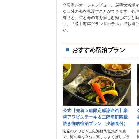
全客室がオーシャンビュー。展望大浴場
な三陸の海を見渡すことができます。心
香りと、空と海の青を愉しむ癒しのひと
こ、『陸中海岸グランドホテル』でお過
い。
おすすめ宿泊プラン
公式【先着５組限定感謝企画】豪
華アワビステーキ＆三陸海鮮陶板
焼き御膳宿泊プラン（夕朝食付）
名産のアワビ＆三陸海鮮陶板焼き御膳
で、海の幸を存分に楽しむよくばりプラ