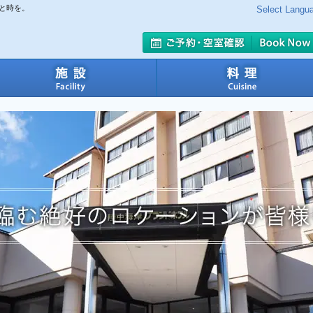
と時を。
Select Langu
室
施設