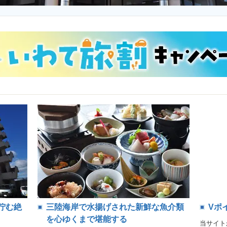
佇む絶
三陸海岸で水揚げされた新鮮な魚介類
Vポ
を心ゆくまで堪能する
当サイト