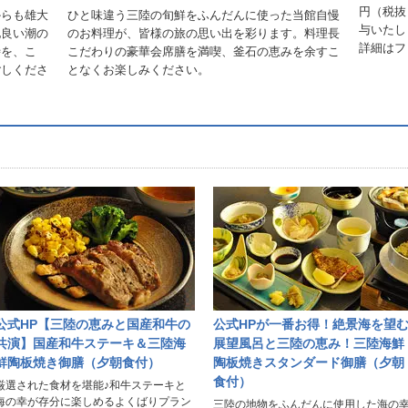
円（税抜
からも雄大
ひと味違う三陸の旬鮮をふんだんに使った当館自慢
与いたし
地良い潮の
のお料理が、皆様の旅の思い出を彩ります。料理長
詳細はフ
時を、こ
こだわりの豪華会席膳を満喫、釜石の恵みを余すこ
ごしくださ
となくお楽しみください。
公式HP【三陸の恵みと国産和牛の
公式HPが一番お得！絶景海を望
共演】国産和牛ステーキ＆三陸海
展望風呂と三陸の恵み！三陸海鮮
鮮陶板焼き御膳（夕朝食付）
陶板焼きスタンダード御膳（夕朝
食付）
厳選された食材を堪能♪和牛ステーキと
海の幸が存分に楽しめるよくばりプラン
三陸の地物をふんだんに使用した海の