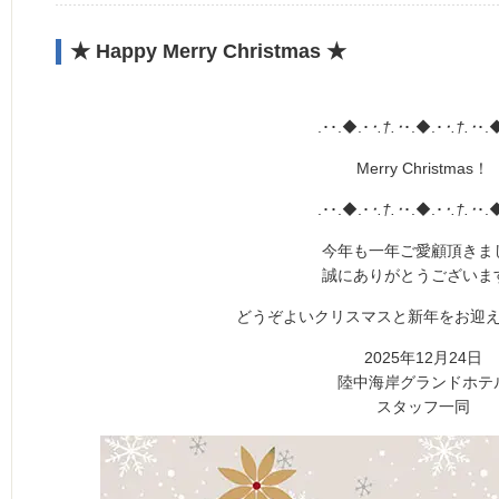
★ Happy Merry Christmas ★
.･･.◆.･
･.†.･
･.◆.･
･.†.･
･.
Merry Christmas！
.･･.◆.･
･.†.･
･.◆.･
･.†.･
･.
今年も一年ご愛顧頂きま
誠にありがとうございま
どうぞよいクリスマスと新年をお迎
2025年12月24日
陸中海岸グランドホテ
スタッフ一同