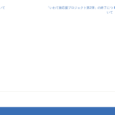
いて
「いわて旅応援プロジェクト第2弾」の終了につ
いて