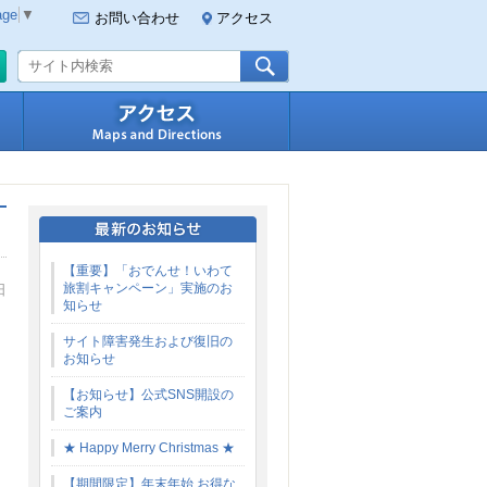
age
▼
お問い合わせ
アクセス
ご予約・空室確認
料理
アクセス
【重要】「おでんせ！いわて
旅割キャンペーン」実施のお
日
知らせ
サイト障害発生および復旧の
お知らせ
【お知らせ】公式SNS開設の
ご案内
★ Happy Merry Christmas ★
【期間限定】年末年始 お得な