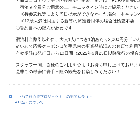
・新型コロナワクチンの接種済証明書、または、PCR検査等の
宿泊者全員分ご用意の上、チェックイン時にご提示ください
※持参忘れ等により当日提示ができなかった場合、本キャン
※12歳未満は同居する親等の監護者同伴の場合は検査不要
〇誓約書への記入が必要です
宿泊料金割引以外に、大人1人につき1泊あたり2,000円分「
※いわて応援クーポンは岩手県内の事業登録済みのお店で利用
有効期限は発行日から10日間（2022年6月23日以降発行の場合
スタッフ一同、皆様のご利用を心よりお待ち申し上げておりま
是非この機会に岩手三陸の観光をお楽しみください！
「いわて旅応援プロジェクト」の期間延長（～
5/31迄）について