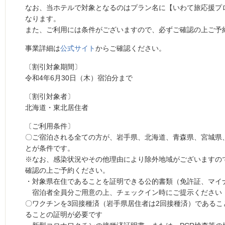
なお、当ホテルで対象となるのはプラン名に【いわて旅応援プ
なります。
また、ご利用には条件がございますので、必ずご確認の上ご予
事業詳細は
公式サイト
からご確認ください。
〔割引対象期間〕
令和4年6月30日（木）宿泊分まで
〔割引対象者〕
北海道・東北居住者
〔ご利用条件〕
〇ご宿泊される全ての方が、岩手県、北海道、青森県、宮城県
とが条件です。
※なお、感染状況やその他理由により除外地域がございますの
確認の上ご予約ください。
・対象県在住であることを証明できる公的書類（免許証、マイ
宿泊者全員分ご用意の上、チェックイン時にご提示ください
〇ワクチンを3回接種済（岩手県居住者は2回接種済）であるこ
ることの証明が必要です