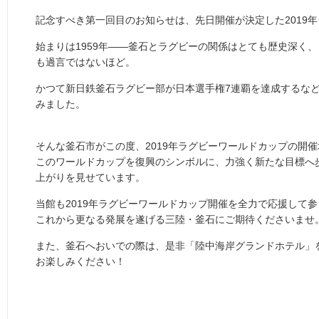
記念すべき第一回目のお知らせは、先日開催が決定した2019
始まりは1959年――釜石とラグビーの関係はとても歴史深く
も過言ではないほど。
かつて新日鉄釜石ラグビー部が日本選手権7連覇を達成するな
みました。
そんな釜石市がこの度、2019年ラグビーワールドカップの開
このワールドカップを復興のシンボルに、力強く新たな目標へ
上がりを見せています。
当館も2019年ラグビーワールドカップ開催を全力で応援して
これから更なる発展を遂げる三陸・釜石にご期待くださいませ
また、釜石へおいでの際は、是非「陸中海岸グランドホテル」
お楽しみください！